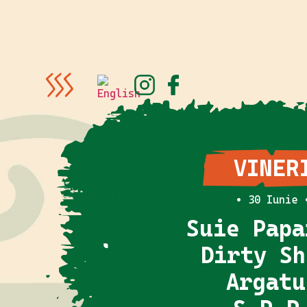
VINER
• 30 Iunie 
Suie Papa
Dirty Sh
Argatu