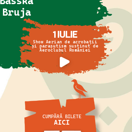
Basska
Bruja
1 IULIE
Show Aerian de acrobații
și parașutism susținut de
Aeroclubul României
CUMPĂRĂ BILETE
AICI