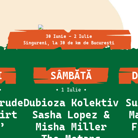
30 Iunie - 2 Iulie
Singureni, la 30 de km de București
I
SÂMBĂTĂ
D
•
• 1 Iulie •
rude
Dubioza Kolektiv
Su
irt
Sasha Lopez &
M
’
Misha Miller
F