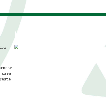
Harta festivalului
tru
ornesc
 care
rește