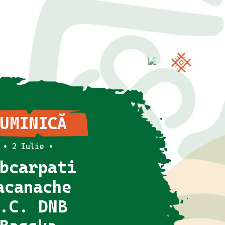
UMINICĂ
• 2 Iulie •
bcarpati
acanache
.C. DNB