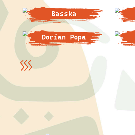
Basska
Dorian Popa