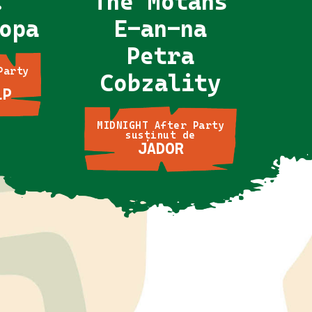
.
The Motans
opa
E-an-na
Petra
Party
Cobzality
e
LP
MIDNIGHT After Party
susținut de
JADOR