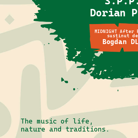
S.P.P
Dorian P
MIDNIGHT After 
susținut d
Bogdan D
The music of life,
nature and traditions.