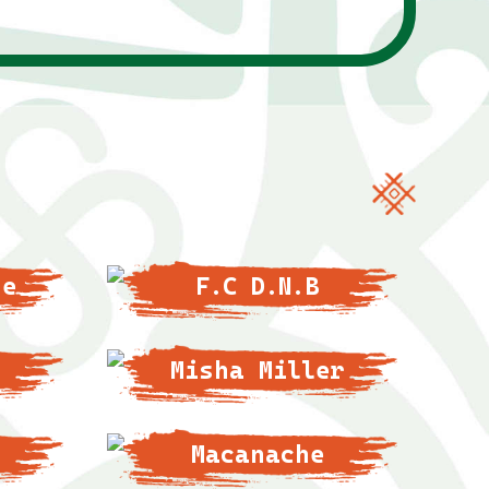
de
F.C D.N.B
Misha Miller
Macanache