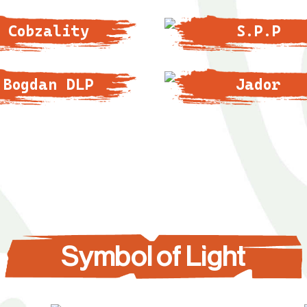
Cobzality
S.P.P
Bogdan DLP
Jador
Symbol of Light