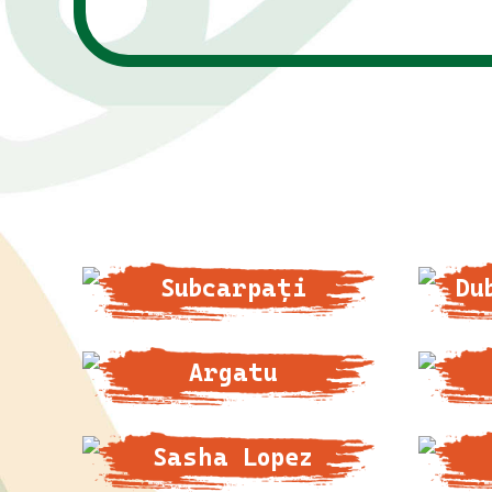
Subcarpați
Du
Argatu
Sasha Lopez