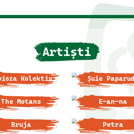
Artiști
bioza Kolektiv
Șuie Paparu
The Motans
E-an-na
Bruja
Petra